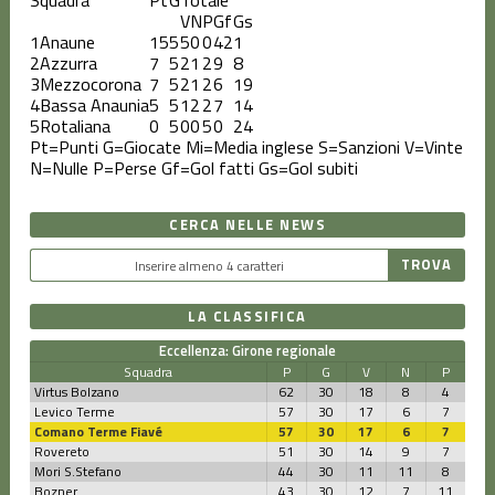
V
N
P
Gf
Gs
1
Anaune
15
5
5
0
0
42
1
2
Azzurra
7
5
2
1
2
9
8
3
Mezzocorona
7
5
2
1
2
6
19
4
Bassa Anaunia
5
5
1
2
2
7
14
5
Rotaliana
0
5
0
0
5
0
24
Pt=Punti
G=Giocate
Mi=Media inglese
S=Sanzioni
V=Vinte
N=Nulle
P=Perse
Gf=Gol fatti
Gs=Gol subiti
CERCA NELLE NEWS
LA CLASSIFICA
Eccellenza: Girone regionale
Squadra
P
G
V
N
P
Virtus Bolzano
62
30
18
8
4
Levico Terme
57
30
17
6
7
Comano Terme Fiavé
57
30
17
6
7
Rovereto
51
30
14
9
7
Mori S.Stefano
44
30
11
11
8
Bozner
43
30
12
7
11