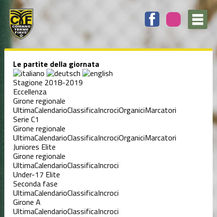
Le partite della giornata
Stagione 2018-2019
Eccellenza
Girone regionale
Ultima
Calendario
Classifica
Incroci
Organici
Marcatori
Serie C1
Girone regionale
Ultima
Calendario
Classifica
Incroci
Organici
Marcatori
Juniores Elite
Girone regionale
Ultima
Calendario
Classifica
Incroci
Under-17 Elite
Seconda fase
Ultima
Calendario
Classifica
Incroci
Girone A
Ultima
Calendario
Classifica
Incroci