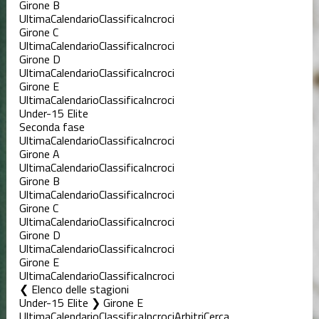
Girone B
Ultima
Calendario
Classifica
Incroci
Girone C
Ultima
Calendario
Classifica
Incroci
Girone D
Ultima
Calendario
Classifica
Incroci
Girone E
Ultima
Calendario
Classifica
Incroci
Under-15 Elite
Seconda fase
Ultima
Calendario
Classifica
Incroci
Girone A
Ultima
Calendario
Classifica
Incroci
Girone B
Ultima
Calendario
Classifica
Incroci
Girone C
Ultima
Calendario
Classifica
Incroci
Girone D
Ultima
Calendario
Classifica
Incroci
Girone E
Ultima
Calendario
Classifica
Incroci
Elenco delle stagioni
Under-15 Elite ❯ Girone E
Ultima
Calendario
Classifica
Incroci
Arbitri
Cerca