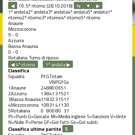
◀
10. 5ª ritorno (28.10.2018)
▶
1ª andata
2ª andata
3ª andata
4ª andata
5ª andata
1ª
ritorno
2ª ritorno
3ª ritorno
4ª ritorno
5ª ritorno
Anaune
Mezzocorona
9
-
0
Azzurra
Bassa Anaunia
0
-
0
Rotaliana
Turno di riposo
◀ 4ª ritorno
1ª andata ▶
Classifica
Squadra
Pt
G
Totale
V
N
P
Gf
Gs
1
Anaune
24
8
8
0
0
65
1
2
Azzurra
13
8
4
1
3
15
21
3
Bassa Anaunia
11
8
3
2
3
15
17
4
Mezzocorona
10
8
3
1
4
11
30
5
Rotaliana
0
8
0
0
8
0
37
Pt=Punti
G=Giocate
Mi=Media inglese
S=Sanzioni
V=Vinte
N=Nulle
P=Perse
Gf=Gol fatti
Gs=Gol subiti
Classifica ultime partite
Squadra
Pt
G
Totale