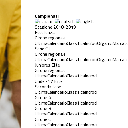
Campionati
Stagione 2018-2019
Eccellenza
Girone regionale
Ultima
Calendario
Classifica
Incroci
Organici
Marcato
Serie C1
Girone regionale
Ultima
Calendario
Classifica
Incroci
Organici
Marcato
Juniores Elite
Girone regionale
Ultima
Calendario
Classifica
Incroci
Under-17 Elite
Seconda fase
Ultima
Calendario
Classifica
Incroci
Girone A
Ultima
Calendario
Classifica
Incroci
Girone B
Ultima
Calendario
Classifica
Incroci
Girone C
Ultima
Calendario
Classifica
Incroci