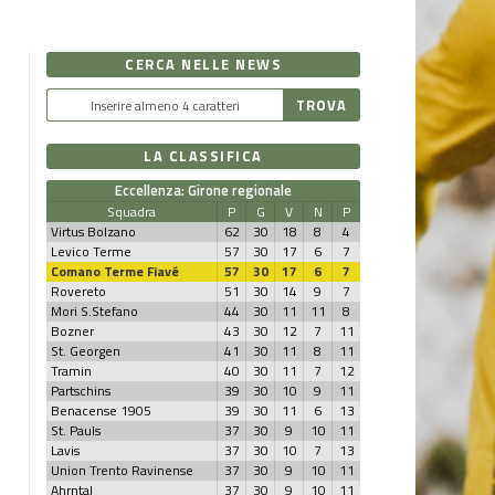
CERCA NELLE NEWS
LA CLASSIFICA
Eccellenza: Girone regionale
Squadra
P
G
V
N
P
Virtus Bolzano
62
30
18
8
4
Levico Terme
57
30
17
6
7
Comano Terme Fiavé
57
30
17
6
7
Rovereto
51
30
14
9
7
Mori S.Stefano
44
30
11
11
8
Bozner
43
30
12
7
11
St. Georgen
41
30
11
8
11
Tramin
40
30
11
7
12
Partschins
39
30
10
9
11
Benacense 1905
39
30
11
6
13
St. Pauls
37
30
9
10
11
Lavis
37
30
10
7
13
Union Trento Ravinense
37
30
9
10
11
Ahrntal
37
30
9
10
11