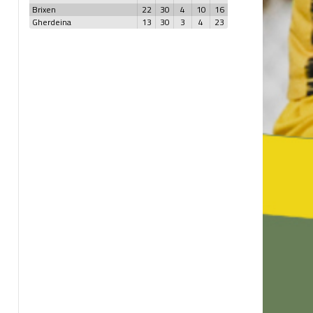
Brixen
22
30
4
10
16
Gherdeina
13
30
3
4
23