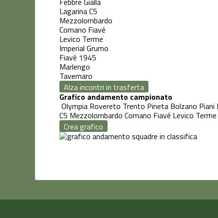
Febbre Gialla
Lagarina C5
Mezzolombardo
Comano Fiavé
Levico Terme
Imperial Grumo
Fiavé 1945
Marlengo
Tavernaro
Alza incontri in trasferta
Grafico andamento campionato
Olympia Rovereto
Trento
Pineta
Bolzano Piani
C5
Mezzolombardo
Comano Fiavé
Levico Terme
Crea grafico