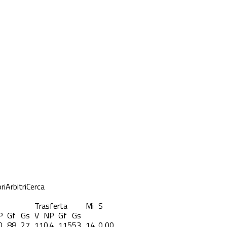
ri
Arbitri
Cerca
Trasferta
Mi
S
P
Gf
Gs
V
N
P
Gf
Gs
0
88
27
11
0
4
115
53
14
0,00