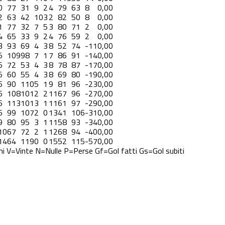
0
77
31
9
2
4
79
63
8
0,00
2
63
42
10
3
2
82
50
8
0,00
1
77
32
7
5
3
80
71
2
0,00
4
65
33
9
2
4
76
59
2
0,00
3
93
69
4
3
8
52
74
-11
0,00
5
109
98
7
1
7
86
91
-14
0,00
5
72
53
4
3
8
78
87
-17
0,00
5
60
55
4
3
8
69
80
-19
0,00
6
90
110
5
1
9
81
96
-23
0,00
6
108
101
2
2
11
67
96
-27
0,00
6
113
101
3
1
11
61
97
-29
0,00
6
99
107
2
0
13
41
106
-31
0,00
9
80
95
3
1
11
58
93
-34
0,00
10
67
72
2
1
12
68
94
-40
0,00
14
64
119
0
0
15
52
115
-57
0,00
ni
V=Vinte
N=Nulle
P=Perse
Gf=Gol fatti
Gs=Gol subiti