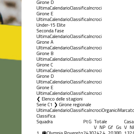
Girone D
Ultima
Calendario
Classifica
Incroci
Girone E
Ultima
Calendario
Classifica
Incroci
Under-15 Elite
Seconda fase
Ultima
Calendario
Classifica
Incroci
Girone A
Ultima
Calendario
Classifica
Incroci
Girone B
Ultima
Calendario
Classifica
Incroci
Girone C
Ultima
Calendario
Classifica
Incroci
Girone D
Ultima
Calendario
Classifica
Incroci
Girone E
Ultima
Calendario
Classifica
Incroci
Elenco delle stagioni
Serie C1 ❯ Girone regionale
Ultima
Calendario
Classifica
Incroci
Organici
Marcato
Classifica
Squadra
Pt
G
Totale
Casa
V
N
P
Gf
Gs
V
N
1
Olympia Rovereto
74
30
24
2
4
203
80
13
2