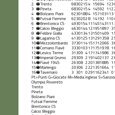
2
Trento
68
30
21
5
4
156
94
12
3
3
Pineta
68
30
21
5
4
145
92
11
2
4
Bolzano Piani
62
30
18
8
4
157
103
11
3
5
Futsal Fiemme
62
30
20
2
8
141
92
11
0
6
Brentonico C5
49
30
15
4
11
145
143
11
1
7
Calcio Bleggio
46
30
14
4
12
195
189
7
3
8
Febbre Gialla
43
30
13
4
13
150
140
9
1
9
Lagarina C5
41
30
12
5
13
129
135
8
2
10
Mezzolombardo
37
30
11
4
15
171
206
6
3
11
Comano Fiavé
33
30
10
3
17
175
197
8
1
12
Levico Terme
31
30
9
4
17
174
198
6
3
13
Imperial Grumo
29
30
9
2
19
140
213
7
2
14
Fiavé 1945
26
30
8
2
20
138
188
5
1
15
Marlengo
20
30
6
2
22
135
166
4
1
16
Tavernaro
3
30
1
0
29
116
234
1
0
Pt=Punti
G=Giocate
Mi=Media inglese
S=Sanzio
Olympia Rovereto
Trento
Pineta
Bolzano Piani
Futsal Fiemme
Brentonico C5
Calcio Bleggio