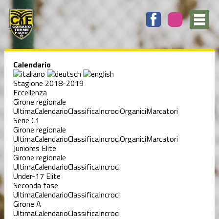
Calendario
Stagione 2018-2019
Eccellenza
Girone regionale
Ultima
Calendario
Classifica
Incroci
Organici
Marcatori
Serie C1
Girone regionale
Ultima
Calendario
Classifica
Incroci
Organici
Marcatori
Juniores Elite
Girone regionale
Ultima
Calendario
Classifica
Incroci
Under-17 Elite
Seconda fase
Ultima
Calendario
Classifica
Incroci
Girone A
Ultima
Calendario
Classifica
Incroci