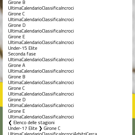
Girone B
Ultima
Calendario
Classifica
Incroci
Girone C
Ultima
Calendario
Classifica
Incroci
Girone D
Ultima
Calendario
Classifica
Incroci
Girone E
Ultima
Calendario
Classifica
Incroci
Under-15 Elite
Seconda fase
Ultima
Calendario
Classifica
Incroci
Girone A
Ultima
Calendario
Classifica
Incroci
Girone B
Ultima
Calendario
Classifica
Incroci
Girone C
Ultima
Calendario
Classifica
Incroci
Girone D
Ultima
Calendario
Classifica
Incroci
Girone E
Ultima
Calendario
Classifica
Incroci
Elenco delle stagioni
Under-17 Elite ❯ Girone C
Ultima
Calendario
Classifica
Incroci
Arbitri
Cerca