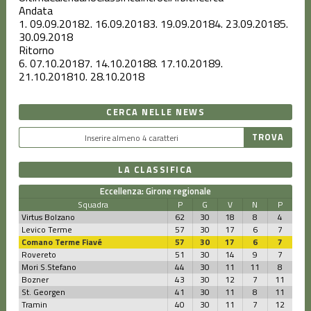
Andata
1.
09.09.2018
2.
16.09.2018
3.
19.09.2018
4.
23.09.2018
5.
30.09.2018
Ritorno
6.
07.10.2018
7.
14.10.2018
8.
17.10.2018
9.
21.10.2018
10.
28.10.2018
CERCA NELLE NEWS
LA CLASSIFICA
Eccellenza: Girone regionale
Squadra
P
G
V
N
P
Virtus Bolzano
62
30
18
8
4
Levico Terme
57
30
17
6
7
Comano Terme Fiavé
57
30
17
6
7
Rovereto
51
30
14
9
7
Mori S.Stefano
44
30
11
11
8
Bozner
43
30
12
7
11
St. Georgen
41
30
11
8
11
Tramin
40
30
11
7
12