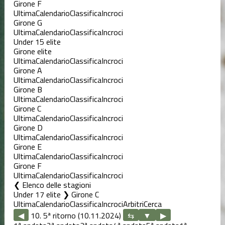
Girone F
Ultima
Calendario
Classifica
Incroci
Girone G
Ultima
Calendario
Classifica
Incroci
Under 15 elite
Girone elite
Ultima
Calendario
Classifica
Incroci
Girone A
Ultima
Calendario
Classifica
Incroci
Girone B
Ultima
Calendario
Classifica
Incroci
Girone C
Ultima
Calendario
Classifica
Incroci
Girone D
Ultima
Calendario
Classifica
Incroci
Girone E
Ultima
Calendario
Classifica
Incroci
Girone F
Ultima
Calendario
Classifica
Incroci
Elenco delle stagioni
Under 17 elite ❯ Girone C
Ultima
Calendario
Classifica
Incroci
Arbitri
Cerca
◀
10. 5ª ritorno (10.11.2024)
▶