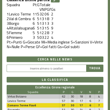
Squadra
Pt
G
Totale
V
N
P
Gf
Gs
1
Levico Terme
11
5
3
2
0
6
2
2
Val di Cembra
6
5
1
3
1
8
7
3
Borgo
6
5
1
3
1
3
3
4
AltaValsugana
6
5
1
3
1
5
9
5
Fiemme
5
5
1
2
2
8
7
6
Primiero
3
5
0
3
2
2
4
Pt=Punti
G=Giocate
Mi=Media inglese
S=Sanzioni
V=Vinte
N=Nulle
P=Perse
Gf=Gol fatti
Gs=Gol subiti
CERCA NELLE NEWS
LA CLASSIFICA
Eccellenza: Girone regionale
Squadra
P
G
V
N
P
Virtus Bolzano
62
30
18
8
4
Levico Terme
57
30
17
6
7
Comano Terme Fiavé
57
30
17
6
7
Rovereto
51
30
14
9
7