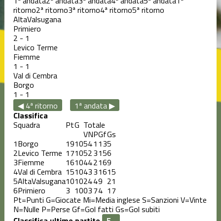
1ª andata
2ª andata
3ª andata
4ª andata
5ª andata
1ª
ritorno
2ª ritorno
3ª ritorno
4ª ritorno
5ª ritorno
AltaValsugana
Primiero
2
-
1
Levico Terme
Fiemme
1
-
1
Val di Cembra
Borgo
1
-
1
◀ 4ª ritorno
1ª andata ▶
Classifica
Squadra
Pt
G
Totale
V
N
P
Gf
Gs
1
Borgo
19
10
5
4
1
13
5
2
Levico Terme
17
10
5
2
3
15
6
3
Fiemme
16
10
4
4
2
16
9
4
Val di Cembra
15
10
4
3
3
16
15
5
AltaValsugana
10
10
2
4
4
9
21
6
Primiero
3
10
0
3
7
4
17
Pt=Punti
G=Giocate
Mi=Media inglese
S=Sanzioni
V=Vinte
N=Nulle
P=Perse
Gf=Gol fatti
Gs=Gol subiti
Classifica ultime partite