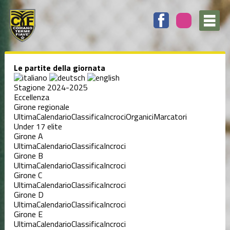
Le partite della giornata
Stagione 2024-2025
Eccellenza
Girone regionale
Ultima
Calendario
Classifica
Incroci
Organici
Marcatori
Under 17 elite
Girone A
Ultima
Calendario
Classifica
Incroci
Girone B
Ultima
Calendario
Classifica
Incroci
Girone C
Ultima
Calendario
Classifica
Incroci
Girone D
Ultima
Calendario
Classifica
Incroci
Girone E
Ultima
Calendario
Classifica
Incroci