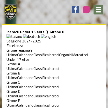
Incroci: Under 15 elite ❭ Girone B
Stagione 2024-2025
Eccellenza
Girone regionale
Ultima
Calendario
Classifica
Incroci
Organici
Marcatori
Under 17 elite
Girone A
Ultima
Calendario
Classifica
Incroci
Girone B
Ultima
Calendario
Classifica
Incroci
Girone C
Ultima
Calendario
Classifica
Incroci
Girone D
Ultima
Calendario
Classifica
Incroci
Girone E
Ultima
Calendario
Classifica
Incroci