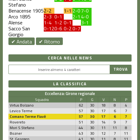
Stefano
Benacense 1905
2-2
1-1
2-0
7-0
Arco 1895
2-3
0-1
2-1
4-0
Alense
1-4
1-2
0-1
3-1
Sacco San
0-12
0-6
0-2
0-7
Giorgio
✔ Andata
✔ Ritorno
CERCA NELLE NEWS
LA CLASSIFICA
Eccellenza: Girone regionale
Squadra
P
G
V
N
P
Virtus Bolzano
62
30
18
8
4
Levico Terme
57
30
17
6
7
Comano Terme Fiavé
57
30
17
6
7
Rovereto
51
30
14
9
7
Mori S.Stefano
44
30
11
11
8
Bozner
43
30
12
7
11
St. Georgen
41
30
11
8
11