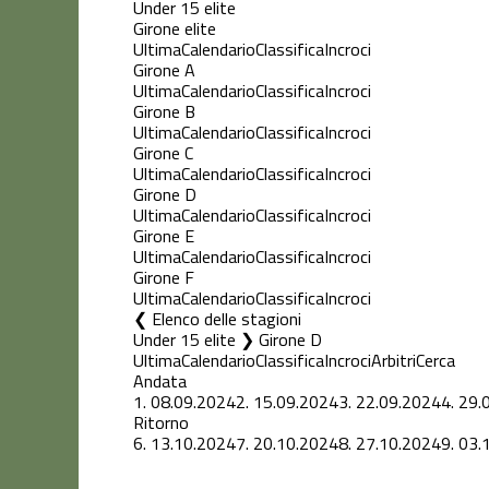
Under 15 elite
Girone elite
Ultima
Calendario
Classifica
Incroci
Girone A
Ultima
Calendario
Classifica
Incroci
Girone B
Ultima
Calendario
Classifica
Incroci
Girone C
Ultima
Calendario
Classifica
Incroci
Girone D
Ultima
Calendario
Classifica
Incroci
Girone E
Ultima
Calendario
Classifica
Incroci
Girone F
Ultima
Calendario
Classifica
Incroci
Elenco delle stagioni
Under 15 elite ❯ Girone D
Ultima
Calendario
Classifica
Incroci
Arbitri
Cerca
Andata
1.
08.09.2024
2.
15.09.2024
3.
22.09.2024
4.
29.
Ritorno
6.
13.10.2024
7.
20.10.2024
8.
27.10.2024
9.
03.