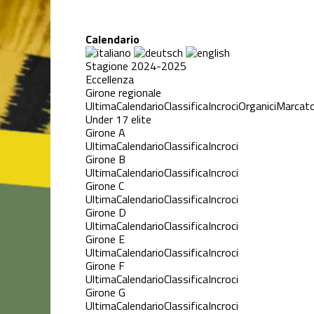
Calendario
Stagione 2024-2025
Eccellenza
Girone regionale
Ultima
Calendario
Classifica
Incroci
Organici
Marcato
Under 17 elite
Girone A
Ultima
Calendario
Classifica
Incroci
Girone B
Ultima
Calendario
Classifica
Incroci
Girone C
Ultima
Calendario
Classifica
Incroci
Girone D
Ultima
Calendario
Classifica
Incroci
Girone E
Ultima
Calendario
Classifica
Incroci
Girone F
Ultima
Calendario
Classifica
Incroci
Girone G
Ultima
Calendario
Classifica
Incroci