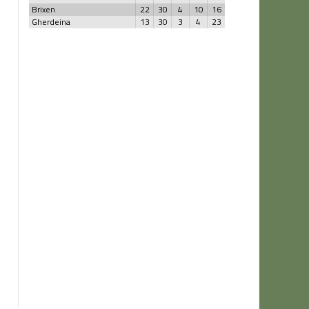
Brixen
22
30
4
10
16
Gherdeina
13
30
3
4
23