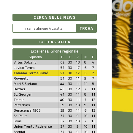
CERCA NELLE NEWS
LA CLASSIFICA
Eccellenza: Girone regionale
Squadra
P
G
V
N
P
Virtus Bolzano
62
30
18
8
4
Levico Terme
57
30
17
6
7
Comano Terme Fiavé
57
30
17
6
7
Rovereto
51
30
14
9
7
Mori S.Stefano
44
30
11
11
8
Bozner
43
30
12
7
11
St. Georgen
41
30
11
8
11
Tramin
40
30
11
7
12
Partschins
39
30
10
9
11
Benacense 1905
39
30
11
6
13
St. Pauls
37
30
9
10
11
Lavis
37
30
10
7
13
Union Trento Ravinense
37
30
9
10
11
Ahrntal
37
30
9
10
11