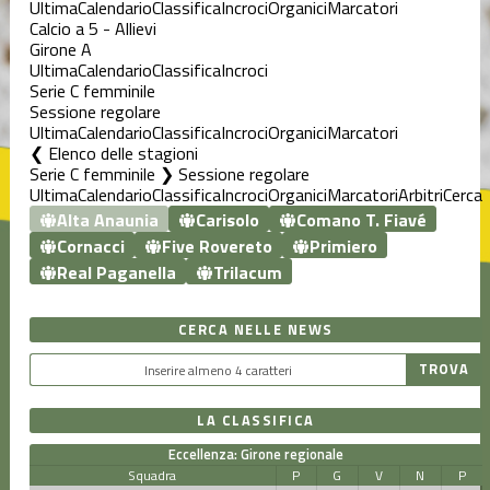
Ultima
Calendario
Classifica
Incroci
Organici
Marcatori
Calcio a 5 - Allievi
Girone A
Ultima
Calendario
Classifica
Incroci
Serie C femminile
Sessione regolare
Ultima
Calendario
Classifica
Incroci
Organici
Marcatori
Elenco delle stagioni
Serie C femminile ❯ Sessione regolare
Ultima
Calendario
Classifica
Incroci
Organici
Marcatori
Arbitri
Cerca
Alta Anaunia
Carisolo
Comano T. Fiavé
Cornacci
Five Rovereto
Primiero
Real Paganella
Trilacum
CERCA NELLE NEWS
LA CLASSIFICA
Eccellenza: Girone regionale
Squadra
P
G
V
N
P