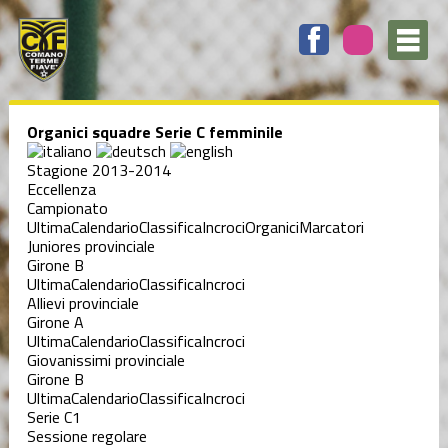
Organici squadre Serie C femminile
Stagione 2013-2014
Eccellenza
Campionato
Ultima
Calendario
Classifica
Incroci
Organici
Marcatori
Juniores provinciale
Girone B
Ultima
Calendario
Classifica
Incroci
Allievi provinciale
Girone A
Ultima
Calendario
Classifica
Incroci
Giovanissimi provinciale
Girone B
Ultima
Calendario
Classifica
Incroci
Serie C1
Sessione regolare