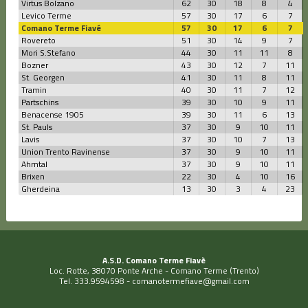
Virtus Bolzano
62
30
18
8
4
Levico Terme
57
30
17
6
7
Comano Terme Fiavé
57
30
17
6
7
Rovereto
51
30
14
9
7
Mori S.Stefano
44
30
11
11
8
Bozner
43
30
12
7
11
St. Georgen
41
30
11
8
11
Tramin
40
30
11
7
12
Partschins
39
30
10
9
11
Benacense 1905
39
30
11
6
13
St. Pauls
37
30
9
10
11
Lavis
37
30
10
7
13
Union Trento Ravinense
37
30
9
10
11
Ahrntal
37
30
9
10
11
Brixen
22
30
4
10
16
Gherdeina
13
30
3
4
23
A.S.D. Comano Terme Fiavè
Loc. Rotte, 38070 Ponte Arche - Comano Terme (Trento)
Tel. 333.9594598 -
comanotermefiave@gmail.com