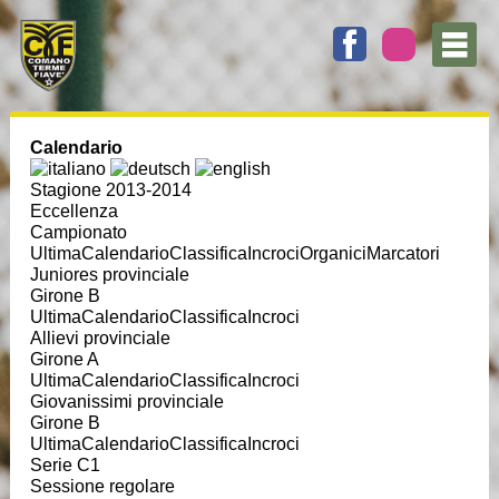
Calendario
Stagione 2013-2014
Eccellenza
Campionato
Ultima
Calendario
Classifica
Incroci
Organici
Marcatori
Juniores provinciale
Girone B
Ultima
Calendario
Classifica
Incroci
Allievi provinciale
Girone A
Ultima
Calendario
Classifica
Incroci
Giovanissimi provinciale
Girone B
Ultima
Calendario
Classifica
Incroci
Serie C1
Sessione regolare