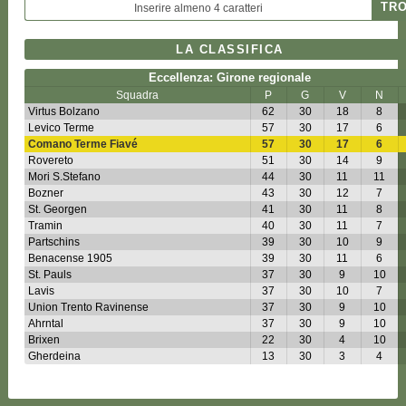
LA CLASSIFICA
Eccellenza: Girone regionale
Squadra
P
G
V
N
Virtus Bolzano
62
30
18
8
Levico Terme
57
30
17
6
Comano Terme Fiavé
57
30
17
6
Rovereto
51
30
14
9
Mori S.Stefano
44
30
11
11
Bozner
43
30
12
7
St. Georgen
41
30
11
8
Tramin
40
30
11
7
Partschins
39
30
10
9
Benacense 1905
39
30
11
6
St. Pauls
37
30
9
10
Lavis
37
30
10
7
Union Trento Ravinense
37
30
9
10
Ahrntal
37
30
9
10
Brixen
22
30
4
10
Gherdeina
13
30
3
4