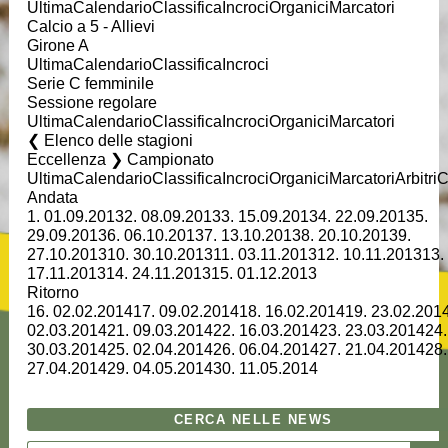
Ultima
Calendario
Classifica
Incroci
Organici
Marcatori
Calcio a 5 - Allievi
Girone A
Ultima
Calendario
Classifica
Incroci
Serie C femminile
Sessione regolare
Ultima
Calendario
Classifica
Incroci
Organici
Marcatori
Elenco delle stagioni
Eccellenza ❯ Campionato
Ultima
Calendario
Classifica
Incroci
Organici
Marcatori
Arbitri
C
Andata
1.
01.09.2013
2.
08.09.2013
3.
15.09.2013
4.
22.09.2013
5.
29.09.2013
6.
06.10.2013
7.
13.10.2013
8.
20.10.2013
9.
27.10.2013
10.
30.10.2013
11.
03.11.2013
12.
10.11.2013
13.
17.11.2013
14.
24.11.2013
15.
01.12.2013
Ritorno
16.
02.02.2014
17.
09.02.2014
18.
16.02.2014
19.
23.02.201
02.03.2014
21.
09.03.2014
22.
16.03.2014
23.
23.03.2014
24.
30.03.2014
25.
02.04.2014
26.
06.04.2014
27.
21.04.2014
28.
27.04.2014
29.
04.05.2014
30.
11.05.2014
CERCA NELLE NEWS