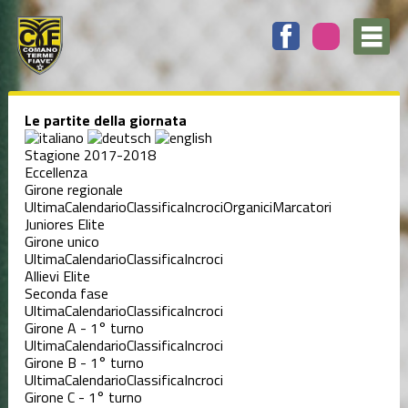
Le partite della giornata
Stagione 2017-2018
Eccellenza
Girone regionale
Ultima
Calendario
Classifica
Incroci
Organici
Marcatori
Juniores Elite
Girone unico
Ultima
Calendario
Classifica
Incroci
Allievi Elite
Seconda fase
Ultima
Calendario
Classifica
Incroci
Girone A - 1° turno
Ultima
Calendario
Classifica
Incroci
Girone B - 1° turno
Ultima
Calendario
Classifica
Incroci
Girone C - 1° turno