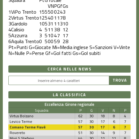
V
N
P
Gf
Gs
1
ViPo Trento
15
5
5
0
0
24
3
2
Virtus Trento
12
5
4
0
1
17
8
3
Gardolo
10
5
3
1
1
13
10
4
Calisio
4
5
1
1
3
8
12
5
Azzurra
3
5
1
0
4
7
17
6
Aquila Trento
0
5
0
0
5
9
28
Pt=Punti
G=Giocate
Mi=Media inglese
S=Sanzioni
V=Vinte
N=Nulle
P=Perse
Gf=Gol fatti
Gs=Gol subiti
CERCA NELLE NEWS
LA CLASSIFICA
Eccellenza: Girone regionale
Squadra
P
G
V
N
P
Virtus Bolzano
62
30
18
8
4
Levico Terme
57
30
17
6
7
Comano Terme Fiavé
57
30
17
6
7
Rovereto
51
30
14
9
7
Mori S.Stefano
44
30
11
11
8