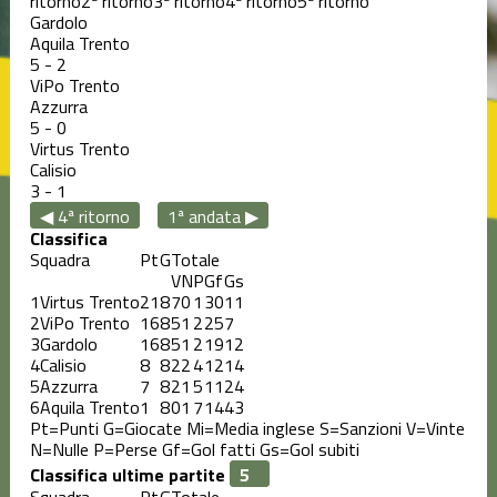
ritorno
2ª ritorno
3ª ritorno
4ª ritorno
5ª ritorno
Gardolo
Aquila Trento
5
-
2
ViPo Trento
Azzurra
5
-
0
Virtus Trento
Calisio
3
-
1
◀ 4ª ritorno
1ª andata ▶
Classifica
Squadra
Pt
G
Totale
V
N
P
Gf
Gs
1
Virtus Trento
21
8
7
0
1
30
11
2
ViPo Trento
16
8
5
1
2
25
7
3
Gardolo
16
8
5
1
2
19
12
4
Calisio
8
8
2
2
4
12
14
5
Azzurra
7
8
2
1
5
11
24
6
Aquila Trento
1
8
0
1
7
14
43
Pt=Punti
G=Giocate
Mi=Media inglese
S=Sanzioni
V=Vinte
N=Nulle
P=Perse
Gf=Gol fatti
Gs=Gol subiti
Classifica ultime partite
Squadra
Pt
G
Totale