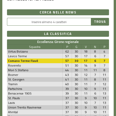
CERCA NELLE NEWS
LA CLASSIFICA
Eccellenza: Girone regionale
Squadra
P
G
V
N
P
Virtus Bolzano
62
30
18
8
4
Levico Terme
57
30
17
6
7
Comano Terme Fiavé
57
30
17
6
7
Rovereto
51
30
14
9
7
Mori S.Stefano
44
30
11
11
8
Bozner
43
30
12
7
11
St. Georgen
41
30
11
8
11
Tramin
40
30
11
7
12
Partschins
39
30
10
9
11
Benacense 1905
39
30
11
6
13
St. Pauls
37
30
9
10
11
Lavis
37
30
10
7
13
Union Trento Ravinense
37
30
9
10
11
Ahrntal
37
30
9
10
11