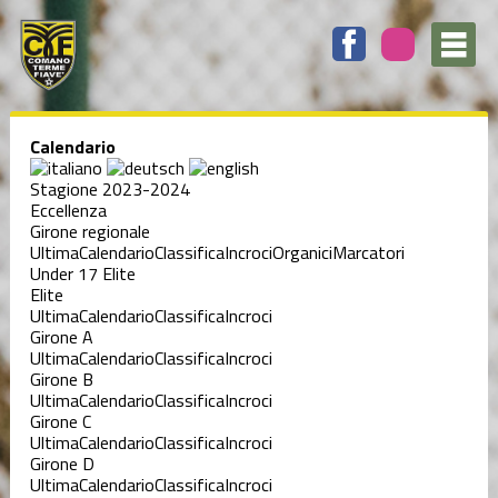
Calendario
Stagione 2023-2024
Eccellenza
Girone regionale
Ultima
Calendario
Classifica
Incroci
Organici
Marcatori
Under 17 Elite
Elite
Ultima
Calendario
Classifica
Incroci
Girone A
Ultima
Calendario
Classifica
Incroci
Girone B
Ultima
Calendario
Classifica
Incroci
Girone C
Ultima
Calendario
Classifica
Incroci
Girone D
Ultima
Calendario
Classifica
Incroci