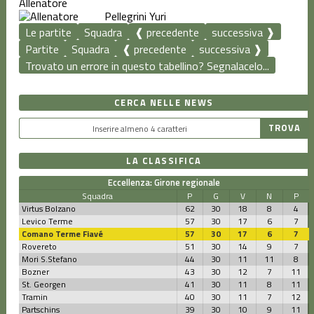
Allenatore
Pellegrini Yuri
Le partite
Squadra
❰ precedente
successiva ❱
Partite
Squadra
❰ precedente
successiva ❱
Trovato un errore in questo tabellino? Segnalacelo...
CERCA NELLE NEWS
LA CLASSIFICA
Eccellenza: Girone regionale
Squadra
P
G
V
N
P
Virtus Bolzano
62
30
18
8
4
Levico Terme
57
30
17
6
7
Comano Terme Fiavé
57
30
17
6
7
Rovereto
51
30
14
9
7
Mori S.Stefano
44
30
11
11
8
Bozner
43
30
12
7
11
St. Georgen
41
30
11
8
11
Tramin
40
30
11
7
12
Partschins
39
30
10
9
11