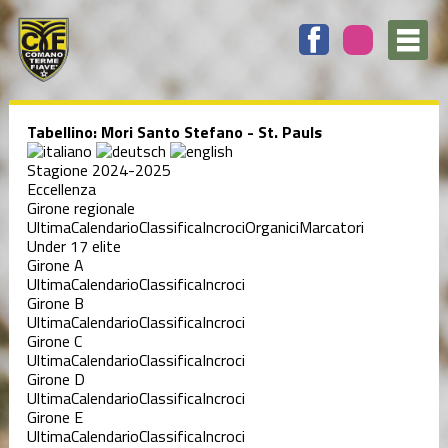
Tabellino: Mori Santo Stefano - St. Pauls
Stagione 2024-2025
Eccellenza
Girone regionale
Ultima
Calendario
Classifica
Incroci
Organici
Marcatori
Under 17 elite
Girone A
Ultima
Calendario
Classifica
Incroci
Girone B
Ultima
Calendario
Classifica
Incroci
Girone C
Ultima
Calendario
Classifica
Incroci
Girone D
Ultima
Calendario
Classifica
Incroci
Girone E
Ultima
Calendario
Classifica
Incroci