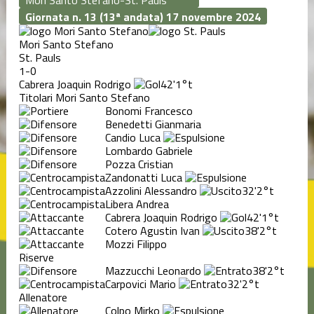
Giornata n. 13 (13ª andata)
17 novembre 2024
Mori Santo Stefano
St. Pauls
1-0
Cabrera Joaquin Rodrigo
42'
1°t
Titolari Mori Santo Stefano
Bonomi Francesco
Benedetti Gianmaria
Candio Luca
Lombardo Gabriele
Pozza Cristian
Zandonatti Luca
Azzolini Alessandro
32'
2°t
Libera Andrea
Cabrera Joaquin Rodrigo
42'
1°t
Cotero Agustin Ivan
38'
2°t
Mozzi Filippo
Riserve
Mazzucchi Leonardo
38'
2°t
Carpovici Mario
32'
2°t
Allenatore
Colpo Mirko