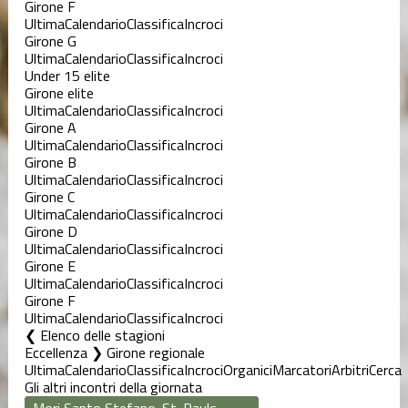
Girone F
Ultima
Calendario
Classifica
Incroci
Girone G
Ultima
Calendario
Classifica
Incroci
Under 15 elite
Girone elite
Ultima
Calendario
Classifica
Incroci
Girone A
Ultima
Calendario
Classifica
Incroci
Girone B
Ultima
Calendario
Classifica
Incroci
Girone C
Ultima
Calendario
Classifica
Incroci
Girone D
Ultima
Calendario
Classifica
Incroci
Girone E
Ultima
Calendario
Classifica
Incroci
Girone F
Ultima
Calendario
Classifica
Incroci
Elenco delle stagioni
Eccellenza ❯ Girone regionale
Ultima
Calendario
Classifica
Incroci
Organici
Marcatori
Arbitri
Cerca
Gli altri incontri della giornata