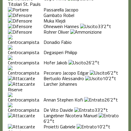
Titolari St. Pauls
Passarella Jacopo
Gambato Robel
Muka Klejdi
Ohnewein Hannes
33'
2°t
Rohrer Oliver
Donadio Fabio
Degasperi Philipp
Hofer Jakob
26'
2°t
Pecoraro Jacopo Edgar
6'
2°t
Bertuolo Alessandro
10'
2°t
Larcher Johannes
Riserve
Annan Stephen Kofi
26'
2°t
De Vito Davide
33'
2°t
Langebner Nicotera Manuel
6'
2°t
Proietti Gabriele
10'
2°t